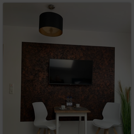
Gości/Użytkowników, Goście/Użytkownicy spodziewają się
otrzymywania treści podobnej zawartości, a nawet tego
oczekują lub jest to ich bezpośrednim celem wizyty na
stronie/stronach Serwisu.
Odbiorcy danych Użytkowników
Administrator danych ujawnia dane osobowe Użytkowników
wyłącznie podmiotom przetwarzającym na mocy zawartych
umów powierzenia przetwarzania danych osobowych w
celu realizacji usług na rzecz Administratora danych, np.
hostingu i obsługi Strony, usługi IT, obsługi marketingowej i
PR.
Przesyłanie danych osobowych do państw trzecich
Dane osobowe nie będą przetwarzane w państwach
trzecich.
Prawa osób, których dane dotyczą
Każda osoba, której dane dotyczą, ma prawo:
– uzyskania od
dostępu (art. 15 RODO)
Administratora danych potwierdzenia, czy
przetwarzane są jej dane osobowe. Jeżeli dane
o osobie są przetwarzane, jest ona uprawniona
do uzyskania dostępu do nich oraz uzyskania
następujących informacji: o celach