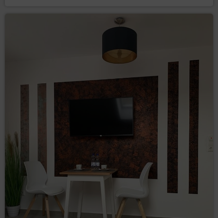
do ograniczenia przetwarzania (art. 18 RODO)
– żądania ograniczenia przetwarzania danych
osobowych, gdy:
osoba, której dane dotyczą, kwestionuje
prawidłowość danych osobowych – na
okres pozwalający Administratorowi danych
sprawdzić prawidłowość tych danych,
przetwarzanie jest niezgodne z prawem, a
osoba, której dane dotyczą, sprzeciwia się
ich usunięciu, żądając ograniczenia ich
wykorzystywania,
Administrator danych nie potrzebuje już
tych danych, ale są one potrzebne osobie,
której dane dotyczą, do ustalenia,
dochodzenia lub obrony roszczeń,
osoba, której dane dotyczą, wniosła
sprzeciw wobec przetwarzania – do czasu
stwierdzenia, czy prawnie uzasadnione
podstawy po stronie administratora są
nadrzędne wobec podstaw sprzeciwu
osoby, której dane dotyczą;
–
do przenoszenia danych (art. 20 RODO)