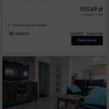
Gość/Użytkownik wyraził zgodę na dostęp
usługodawcy do geolokalizacji. Informacja o
515,69 zł
geolokalizacji jest wykorzystywana w celu
2 osoby / 1 noc
dostarczania bardziej dostosowanych ofert
produktów i usług.
Łóżeczko dla niemowlaka
dane osobowe Użytkowników: imię, nazwisko,
adres siedziby, adres korespondencyjny, adres e-
Udostępnij
Szczegóły
Dostępność
mail, numer telefonu, NIP, numer konta
bankowego lub inne dane osobowe, których
Pokaż oferty
podanie jest niezbędne do zrealizowania
zakupu, a których podania w procesie
rezerwacyjnym wymaga Administrator.
Informacje te nie zawierają danych dotyczących
tożsamości Gości/Użytkowników, lecz w połączeniu z
innymi informacjami mogą stanowić dane osobowe i w
związku z tym Administrator obejmuje je pełną
ochroną przysługującą na gruncie RODO.
Dane te są przetwarzane zgodnie z art. 6 ust. 1 lit. b
RODO, w celu realizacji usługi, tj. umowy o
świadczenie usług drogą elektroniczną zgodnie z
Regulaminem oraz zgodnie z art. 6 ust. 1 lit. a RODO,
w związku z wyrażeniem zgody na stosowanie
określonych plików cookies lub innych podobnych
technologii, wyrażonych przez odpowiednie