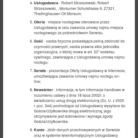
- Robert Strzeszewski, Robert
Usługodawca
Strzeszewski, , Morsumer Schulstrasse 6, 27321,
Thedinghausen Ort Morsum;
- miejsce noclegowe oferowane przez
Oferta
Usługodawcę w celu zawarcia umowy najmu miejsca
noclegowego za pośrednictwem Serwisu.
- osoba fizyczna posiadająca pełną zdolność do
Gość
czynności prawnych, osoba prawna albo jednostka
Apartment 4
1
organizacyjna, o której mowa w art. 33
kodeksu
cywilnego, zawierająca z Usługodawcą umowę najmu
Dostępna liczba: 1
noclegu;
2
2 osoby
pow. 20,00 m
1 sypialnia
- prezentacja Oferty Usługodawcy w Internecie,
Serwis
2 łóżka pojedyncze (Single)
umożliwiająca zawarcie Umowy najmu noclegu on-
line;
472,71 zł
- informacje, w tym informacje handlowe w
Newsletter
2 osoby / 1 noc
rozumieniu ustawy z dnia 18 lipca 2002r. o
świadczeniu usług drogą elektroniczną (Dz. U. z 2020
r. poz. 344) pochodzące od Usługodawcy wysyłane do
Gościa/Użytkownika drogą elektroniczną; jego
Udostępnij
Szczegóły
Dostępność
otrzymywanie jest dobrowolne i wymaga zgody
Gościa/Użytkownika.
Pokaż oferty
- zbiór danych przechowywanych w Serwisie
Konto
oraz w systemie teleinformatycznym Usługodawcy