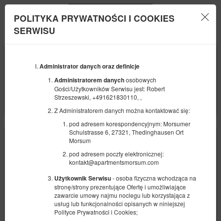
POLITYKA PRYWATNOŚCI I COOKIES
Menu
SERWISU
POCZĄTEK
KONIEC
09
10
SIERPNIA
Administrator danych oraz definicje
SIERPNIA
2026
2026
osobowych
Administratorem danych
Gości/Użytkowników Serwisu jest: Robert
LICZBA OSÓB
Strzeszewski, +491621830110, ,
2
FILTRY
Z Administratorem danych można kontaktować się:
pod adresem korespondencyjnym: Morsumer
Schulstrasse 6, 27321, Thedinghausen Ort
Morsum
pod adresem poczty elektronicznej:
kontakt@apartmentsmorsum.com
- osoba fizyczna wchodząca na
Użytkownik Serwisu
stronę/strony prezentujące Ofertę i umożliwiające
zawarcie umowy najmu noclegu lub korzystająca z
usług lub funkcjonalności opisanych w niniejszej
Polityce Prywatności i Cookies;