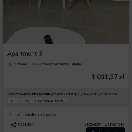
otrzymania w ustrukturyzowanym, powszechnie
używanym formacie nadającym się do odczytu
maszynowego danych osobowych jej
dotyczących, które dostarczyła Administratorowi
danych, oraz żądania przesłania tych danych
innemu Administratorowi, jeżeli dane są
przetwarzane na podstawie zgody osoby, której
dane dotyczą, lub umowy z nią zawartej oraz
jeżeli dane są przetwarzane w sposób
zautomatyzowany;
Apartment 3
– wniesienia
do sprzeciwu (art. 21 RODO)
sprzeciwu wobec przetwarzania jej danych
2 osoby
2 łóżka pojedyncze (Single)
osobowych w prawnie uzasadnionych celach
administratora, z przyczyn związanych z jej
1 031,37 zł
szczególną sytuacją, w tym wobec profilowania.
Wówczas Administrator danych dokonuje oceny
istnienia ważnych prawnie uzasadnionych
podstaw do przetwarzania, nadrzędnych wobec
(obiekt niedostępny w wybranym terminie):
Proponowany inny termin
interesów, praw i wolności osób, których dane
10.08.2026 - 12.08.2026 (2 noce)
dotyczą, lub podstaw do ustalenia, dochodzenia
lub obrony roszczeń. Jeżeli zgodnie z oceną
interesy osoby, której dane dotyczą, będą
Łóżeczko dla niemowlaka
ważniejsze od interesów administratora,
Administrator danych będzie zobowiązany
Udostępnij
Szczegóły
Dostępność
zaprzestać przetwarzania danych w tych celach;